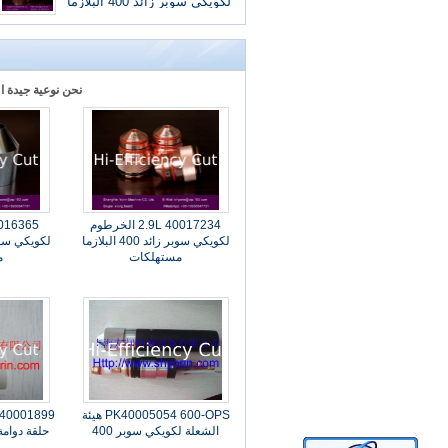
لكويكي سوبر زائد 400 البلازما
مستهلكات
نحن نوعية جيدة المزود من 250/1650, Powermax65 / 85/105
40017234 2.9L الخرطوم
لكويكي سوبر زائد 400 البلازما
مستهلكات
م
PK40005054 600-OPS هيئة
الشعلة لكويكي سوبر 400