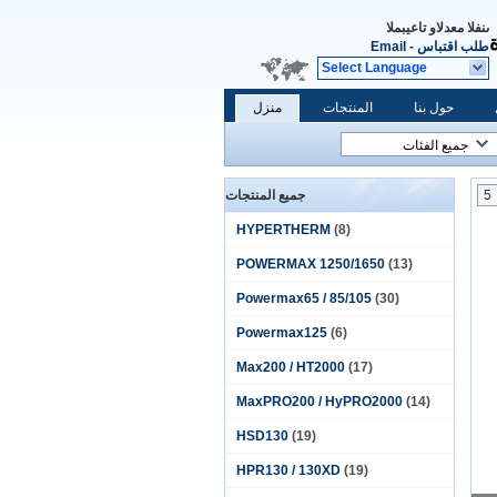
المبيعات والدعم الفنى
طلب اقتباس
-
Email
Select Language
حول بنا
المنتجات
منزل
5
جميع المنتجات
HYPERTHERM
(8)
POWERMAX 1250/1650
(13)
Powermax65 / 85/105
(30)
Powermax125
(6)
Max200 / HT2000
(17)
MaxPRO200 / HyPRO2000
(14)
HSD130
(19)
HPR130 / 130XD
(19)