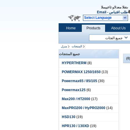
المبيعات والدعم الفنى
طلب اقتباس
-
Email
Select Language
Home
Products
About Us
المنتجات
منزل
جميع المنتجات
(0
HYPERTHERM
(8)
POWERMAX 1250/1650
(13)
Powermax65 / 85/105
(30)
Powermax125
(6)
Max200 / HT2000
(17)
MaxPRO200 / HyPRO2000
(14)
HSD130
(19)
HPR130 / 130XD
(19)