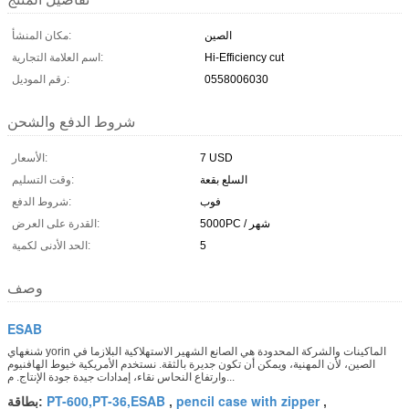
الصين
مكان المنشأ:
Hi-Efficiency cut
اسم العلامة التجارية:
0558006030
رقم الموديل:
شروط الدفع والشحن
7 USD
الأسعار:
السلع بقعة
وقت التسليم:
فوب
شروط الدفع:
5000PC / شهر
القدرة على العرض:
5
الحد الأدنى لكمية:
وصف
ESAB
شنغهاي yorin الماكينات والشركة المحدودة هي الصانع الشهير الاستهلاكية البلازما في
الصين، لأن المهنية، ويمكن أن تكون جديرة بالثقة. نستخدم الأمريكية خيوط الهافنيوم
وارتفاع النحاس نقاء، إمدادات جيدة جودة الإنتاج. م...
PT-600,PT-36,ESAB
pencil case with zipper
,
,
بطاقة: