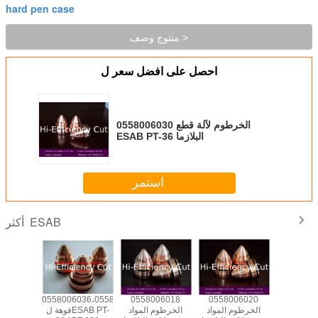
hard pen case
منتوج وصف >
احصل على افضل سعر ل
0558006030 الخرطوم لآلة قطع
ESAB PT-36 البلازما
استمر
ESAB
أكثر
وب
0558006020
0558006018
0558006036،0558006030،0558006041
فو
558005459
05580061
الخرطوم المواد
الخرطوم المواد
فوهة لESAB PT-
6199