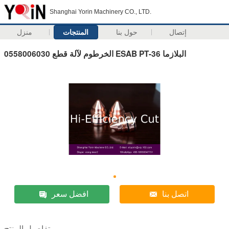
Shanghai Yorin Machinery CO., LTD.
إتصال
حول بنا
المنتجات
منزل
0558006030 الخرطوم لآلة قطع ESAB PT-36 البلازما
اتصل بنا
افضل سعر
تفاصيل المنتج