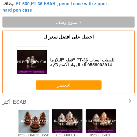
PT-600,PT-36,ESAB
pencil case with zipper
,
,
بطاقة:
hard pen case
منتوج وصف >
احصل على افضل سعر ل
قطع "البلازما" PT-36 للقطب ايساب
0558003914 آلة المواد الاستهلاكية
استمر
ESAB
أكثر
وب
0558006020
0558006018
0558006036،0558006030،0558006041
فو
558005459