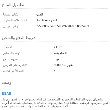
تفاصيل المنتج
الصين
مكان المنشأ:
Hi-Efficiency cut
اسم العلامة التجارية:
0558003914،0558003928،0558005459
رقم الموديل:
شروط الدفع والشحن
7 USD
الأسعار:
السلع بقعة
وقت التسليم:
فوب
شروط الدفع:
5000PC / شهر
القدرة على العرض:
5
الحد الأدنى لكمية:
وصف
ESAB
شانغهاي يورين الماكينات المحدودة، المتخصصة في إنتاج مصنع أجزاء آلة قطع البلازما،
نحن منخرطون في هذه الصناعة لمدة عشر سنوات- منتجاتنا يتم معالجتها باستخدام أدوات
آلة التصنيع باستخدام الحاسب، ولدينا خمسة عشر مجمو...