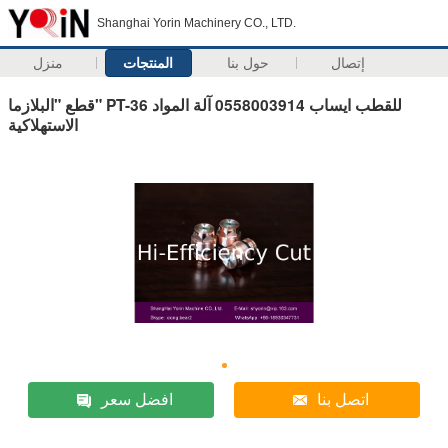
Shanghai Yorin Machinery CO., LTD.
إتصال
حول بنا
المنتجات
منزل
قطع "البلازما" PT-36 للقطب ايساب 0558003914 آلة المواد
الاستهلاكية
اتصل بنا
افضل سعر