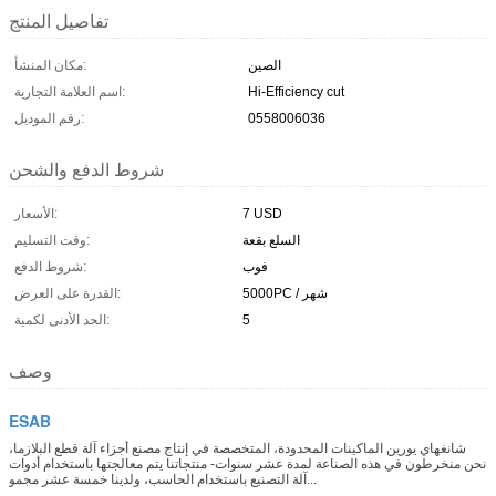
تفاصيل المنتج
الصين
مكان المنشأ:
Hi-Efficiency cut
اسم العلامة التجارية:
0558006036
رقم الموديل:
شروط الدفع والشحن
7 USD
الأسعار:
السلع بقعة
وقت التسليم:
فوب
شروط الدفع:
5000PC / شهر
القدرة على العرض:
5
الحد الأدنى لكمية:
وصف
ESAB
شانغهاي يورين الماكينات المحدودة، المتخصصة في إنتاج مصنع أجزاء آلة قطع البلازما،
نحن منخرطون في هذه الصناعة لمدة عشر سنوات- منتجاتنا يتم معالجتها باستخدام أدوات
آلة التصنيع باستخدام الحاسب، ولدينا خمسة عشر مجمو...