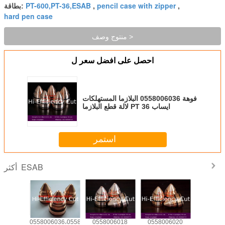
PT-600,PT-36,ESAB
pencil case with zipper
,
,
بطاقة:
hard pen case
منتوج وصف >
احصل على افضل سعر ل
فوهة 0558006036 البلازما المستهلكات
لالة قطع البلازما PT 36 ايساب
استمر
ESAB
أكثر
وب
0558006020
0558006018
0558006036،0558006030،0558006041
فو
558005459