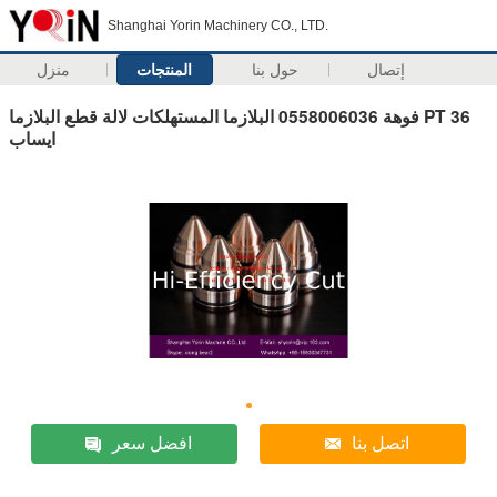
Shanghai Yorin Machinery CO., LTD.
إتصال
حول بنا
المنتجات
منزل
فوهة 0558006036 البلازما المستهلكات لالة قطع البلازما PT 36
ايساب
اتصل بنا
افضل سعر