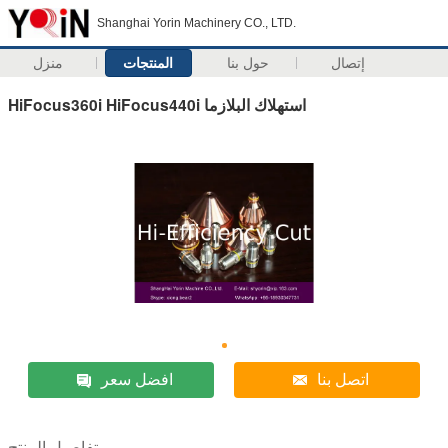
Shanghai Yorin Machinery CO., LTD.
إتصال
حول بنا
المنتجات
منزل
HiFocus360i HiFocus440i استهلاك البلازما
اتصل بنا
افضل سعر
تفاصيل المنتج