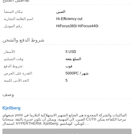
الصين
مكان المنشأ:
Hi-Efficiency cut
اسم العلامة التجارية:
HiFocus360i HiFocus440i
رقم الموديل:
شروط الدفع والشحن
5 USD
الأسعار:
السلع بقعة
وقت التسليم:
فوب
شروط الدفع:
5000PC / شهر
القدرة على العرض:
5
الحد الأدنى لكمية:
وصف
Kjellberg
شنغهاي yorin الماكينات والشركة المحدودة هي الصانع الشهير الاستهلاكية البلازما في
الصين، لأن المهنية، ويمكن أن تكون جديرة بالثقة. منتجاتنا CUT® مرحبا الكفاءة يمكن
استبدال: HYPERTHERM، Kjellberg، كويكي، كوماتسو، ...