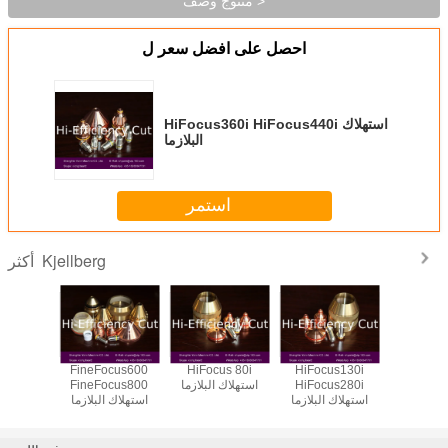
منتوج وصف >
احصل على افضل سعر ل
HiFocus360i HiFocus440i استهلاك
البلازما
استمر
Kjellberg
أكثر
FineFocus600
HiFocus 80i
HiFocus130i
FineFoc
FineFoc
HiFocus280i
استهلاك البلازما
FineFocus800
 البلازما
استهلاك البلازما
استهلاك البلازما