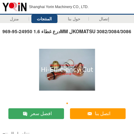
Shanghai Yorin Machinery CO., LTD.
إتصال
حول بنا
المنتجات
منزل
969-95-24950 درع غطاء 1.6MM لKOMATSU 3082/3084/3086
اتصل بنا
افضل سعر
تفاصيل المنتج