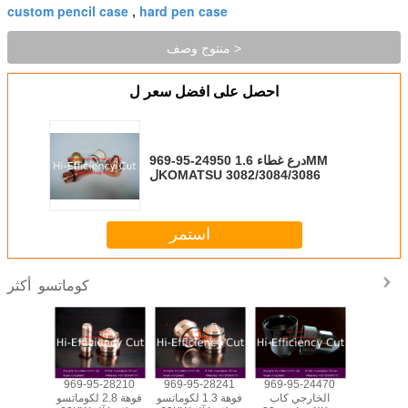
custom pencil case
hard pen case
,
منتوج وصف >
احصل على افضل سعر ل
969-95-24950 درع غطاء 1.6MM
لKOMATSU 3082/3084/3086
استمر
كوماتسو
أكثر
-28530
969-95-28210
969-95-28241
969-95-24470
969-
24190،9
الخارجي كاب
فوهة 1.3 لكوماتسو
فوهة 2.8 لكوماتسو
دليل 