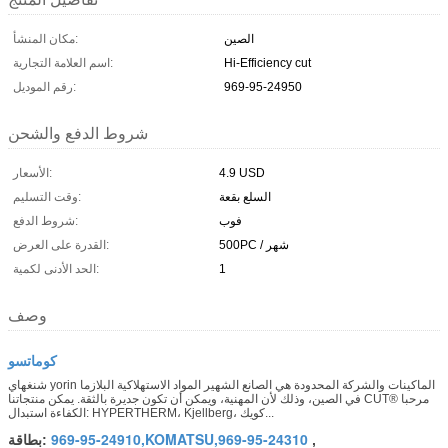
الصين
مكان المنشأ:
Hi-Efficiency cut
اسم العلامة التجارية:
969-95-24950
رقم الموديل:
شروط الدفع والشحن
4.9 USD
الأسعار:
السلع بقعة
وقت التسليم:
فوب
شروط الدفع:
500PC / شهر
القدرة على العرض:
1
الحد الأدنى لكمية:
وصف
كوماتسو
شنغهاي yorin الماكينات والشركة المحدودة هي الصانع الشهير المواد الاستهلاكية البلازما
في الصين، وذلك لأن المهنية، ويمكن أن تكون جديرة بالثقة. يمكن منتجاتنا CUT® مرحبا
الكفاءة استبدال: HYPERTHERM، Kjellberg، كويك...
969-95-24910,KOMATSU,969-95-24310
,
بطاقة: