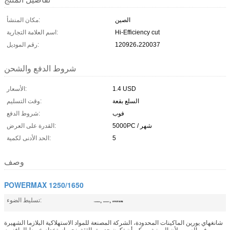
الصين
مكان المنشأ:
Hi-Efficiency cut
اسم العلامة التجارية:
120926،220037
رقم الموديل:
شروط الدفع والشحن
1.4 USD
الأسعار:
السلع بقعة
وقت التسليم:
فوب
شروط الدفع:
5000PC / شهر
القدرة على العرض:
5
الحد الأدنى لكمية:
وصف
POWERMAX 1250/1650
,
,
تسليط الضوء:
120926
220037
HYPERTHERM
شانغهاي يورين الماكينات المحدودة، الشركة المصنعة للمواد الاستهلاكية البلازما الشهيرة
في الصين، لأن المهنية، يمكن أن تكون جديرة بالثقة. نحن استخدام خيوط الهافنيوم