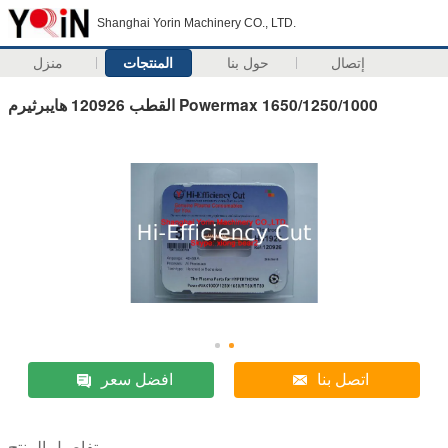
Shanghai Yorin Machinery CO., LTD.
إتصال
حول بنا
المنتجات
منزل
القطب 120926 هايبرثيرم Powermax 1650/1250/1000
اتصل بنا
افضل سعر
تفاصيل المنتج