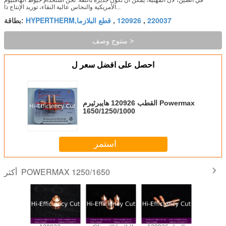
الأمريكية والنحاس عالية النقاء، توريد الإنتاج ذا...
220037
120926
HYPERTHERM,قطع البلازما
,
,
بطاقة:
منتوج وصف >
احصل على افضل سعر ل
القطب 120926 هايبرثيرم Powermax
1650/1250/1000
استمر
POWERMAX 1250/1650
أكثر