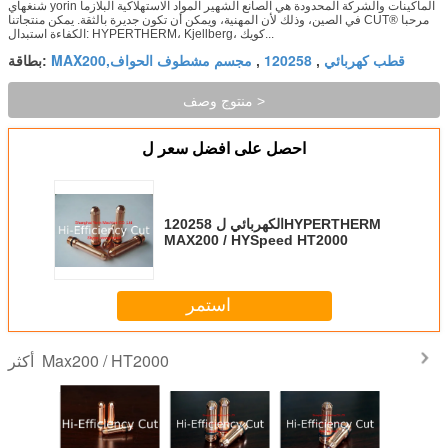
شنغهاي yorin الماكينات والشركة المحدودة هي الصانع الشهير المواد الاستهلاكية البلازما
في الصين، وذلك لأن المهنية، ويمكن أن تكون جديرة بالثقة. يمكن منتجاتنا CUT® مرحبا
الكفاءة استبدال: HYPERTHERM، Kjellberg، كويك...
قطب كهربائي
120258
MAX200,مجسم مشطوف الحواف
,
,
بطاقة:
منتوج وصف >
احصل على افضل سعر ل
120258 الكهربائي لHYPERTHERM
MAX200 / HYSpeed ​​HT2000
استمر
Max200 / HT2000
أكثر