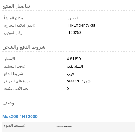
تفاصيل المنتج
الصين
مكان المنشأ:
Hi-Efficiency cut
اسم العلامة التجارية:
120258
رقم الموديل:
شروط الدفع والشحن
4.8 USD
الأسعار:
السلع بقعة
وقت التسليم:
فوب
شروط الدفع:
5000PC / شهر
القدرة على العرض:
5
الحد الأدنى لكمية:
وصف
Max200 / HT2000
,
,
تسليط الضوء:
MAX200
قطب كهربائي
120258