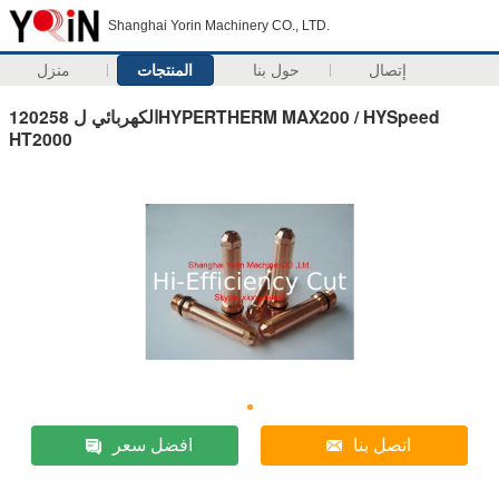
Shanghai Yorin Machinery CO., LTD.
إتصال
حول بنا
المنتجات
منزل
120258 الكهربائي لHYPERTHERM MAX200 / HYSpeed ​​
HT2000
اتصل بنا
افضل سعر