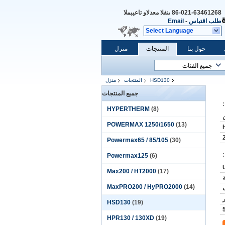
86-021-63461268
المبيعات والدعم الفنى
طلب اقتباس
-
Email
Select Language
حول بنا
المنتجات
منزل
HSD130
المنتجات
منزل
جميع المنتجات
HYPERTHERM
(8)
POWERMAX 1250/1650
(13)
Powermax65 / 85/105
(30)
Powermax125
(6)
Max200 / HT2000
(17)
MaxPRO200 / HyPRO2000
(14)
HSD130
(19)
HPR130 / 130XD
(19)