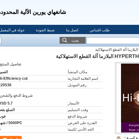
شانغهاي يورين الآلية المحدودة
طلب اقتباس
اتصل بنا
ضبط الجودة
جولة في المعمل
بحث
تفاصيل المنتج:
مكان المنشأ:
الصين
اسم العلامة التجارية:
Hi-Efficiency cut
رقم الموديل:
220536
شروط الدفع والشحن:
الأسعار:
5.7 USD
وقت التسليم:
السلع بقعة
شروط الدفع:
فوب
القدرة على العرض:
5000PC / شهر
الحد الأدنى لكمية:
5
 كبيرة :