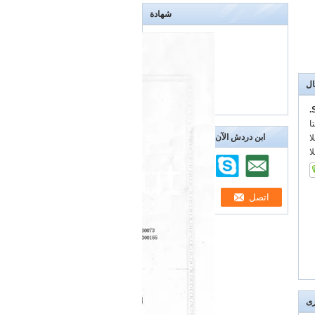
شهادة
ال
:
ابن دردش الآن
:
:
رى