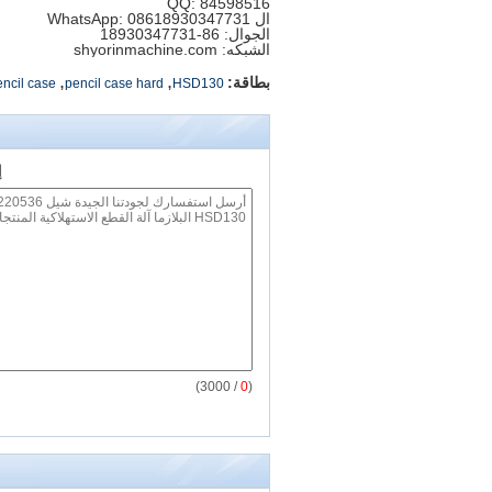
QQ: 84598516
ال WhatsApp: 08618930347731
الجوال: 86-18930347731
الشبكه: shyorinmachine.com
,
,
بطاقة:
encil case
pencil case hard
HSD130
إ
/ 3000)
0
(