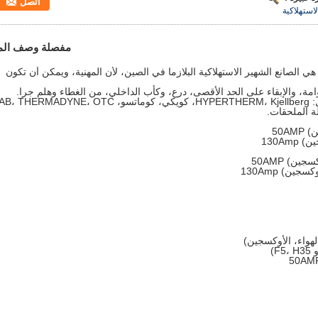
اتصل
مفصلة وصف الم
لمحدودة هي الصانع الشهير الاستهلاكية البلازما في الصين، لأن المهنية، ويمكن أن تكون
امة، والإبقاء على الحد الأقصى، درع، وكأب الداخلي، من الغطاء وهلم جرا.
منتجاتنا CUT® مرحبا الكفاءة يمكن استبدال: HYPERTHERM، Kjellberg، كويكي، كوماتسو، ADYNE، OTC
لة الملحقات.