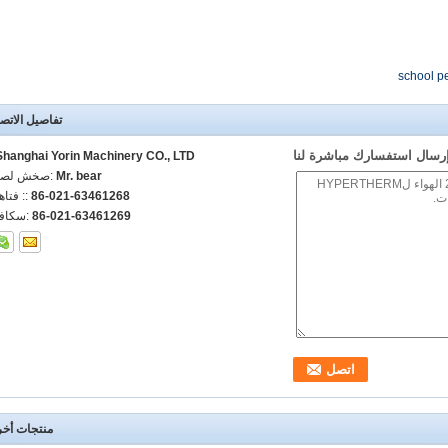
school p
تفاصيل الاتص
رسال استفسارك مباشرة لنا
Shanghai Yorin Machinery CO., LTD.
Mr. bear
اتصل شخص
86-021-63461268
الهاتف :
86-021-63461269
الفاكس
منتجات أخ