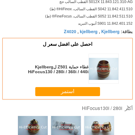
S012X 11.843.121.310-AG القطب السالب حج
S042 11.842.411.510 القطب السالب، HiFinox® (ط)
S052 11.842.511.510 القطب السالب، FineFocus® (ط)
S901 11.842.401.152 أنبوب التبريد
Z4020
kjellberg
Kjellberg
بطاقة:
,
,
احصل على افضل سعر ل
غطاء حماية Z501 لKjellberg
HiFocus130 / 280i / 360i / 440i
استمر
HiFocus130i / 280i
أكثر