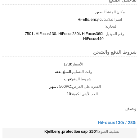
مكان المنشأ:
الصين
اسم العلامة
Hi-Efficiency cut
التجارية:
رقم الموديل:
Z501، HiFocus130، HiFocus280i، HiFocus360i،
HiFocus440i
شروط الدفع والشحن
الأسعار:
17.8
وقت التسليم:
السلع بقعة
شروط الدفع:
فوب
القدرة على العرض:
500PC / شهر
الحد الأدنى لكمية:
10
وصف
HiFocus130i / 280i
Kjellberg
protection cap
Z501
تسليط الضوء:
,
,