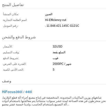
تفاصيل المنتج
الصين
مكان المنشأ:
Hi-Efficiency cut
اسم العلامة التجارية:
. 11.848.421.145C G121C
رقم الموديل:
شروط الدفع والشحن
32USD
الأسعار:
السلع بقعة
وقت التسليم:
فوب
شروط الدفع:
2000PC / شهر
القدرة على العرض:
5
الحد الأدنى لكمية:
وصف
HiFocus360i / 440i
شانغهاي يورين الماكينات المحدودة، المتخصصة في إنتاج مصنع أجزاء آلة قطع البلازما،
نحن منخرطون في هذه الصناعة لمدة عشر سنوات- منتجاتنا يتم معالجتها باستخدام أدوات
آلة التصنيع باستخدام الحاسب، ولدينا خمسة عشر مجمو...