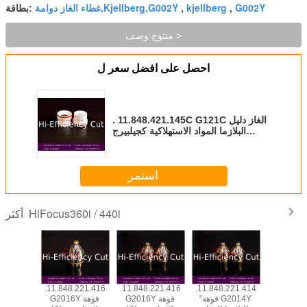
G002Y
kjellberg
غطاء الغاز دوامة,Kjellberg,G002Y
,
,
بطاقة:
منتوج وصف >
احصل على افضل سعر ل
. 11.848.421.145C G121C الغاز دليل
البلازما المواد الاستهلاكية كجيلبيرج
البلازما
استمر
HiFocus360i / 440i
أكثر
.421.149C
.11.848.221.416
.11.848.221.416
.11.848.221.414
.11.848.4
G121 الغاز دليل
"فوهة G2014Y
G2016Y فوهة
G2016Y فوهة