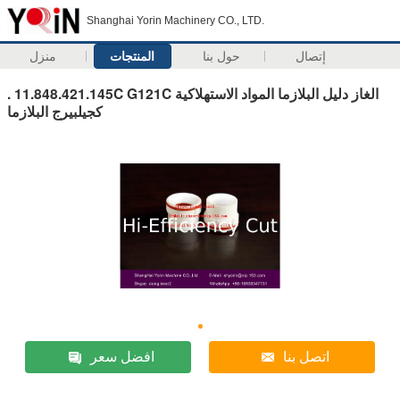
Shanghai Yorin Machinery CO., LTD.
إتصال
حول بنا
المنتجات
منزل
. 11.848.421.145C G121C الغاز دليل البلازما المواد الاستهلاكية
كجيلبيرج البلازما
اتصل بنا
افضل سعر