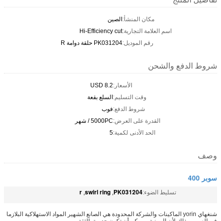
مكان المنشأ:
الصين
اسم العلامة التجارية:
Hi-Efficiency cut
رقم الموديل:
PK031204 حلقة دوامة R
شروط الدفع والشحن
الأسعار:
8.2 USD
وقت التسليم:
السلع بقعة
شروط الدفع:
فوب
القدرة على العرض:
5000PC / شهر
الحد الأدنى لكمية:
5
وصف
سوبر 400
r
swirl ring
PK031204
تسليط الضوء:
,
,
شنغهاي yorin الماكينات والشركة المحدودة هي الصانع الشهير المواد الاستهلاكية البلازما
في الصين، وذلك لأن المهنية، ويمكن أن تكون جديرة بالثقة.