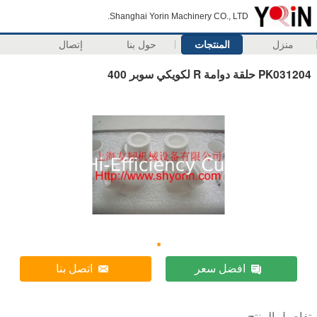
Shanghai Yorin Machinery CO., LTD.
منزل
المنتجات
حول بنا
إتصال
PK031204 حلقة دوامة R لكويكي سوبر 400
افضل سعر
اتصل بنا
تفاصيل المنتج