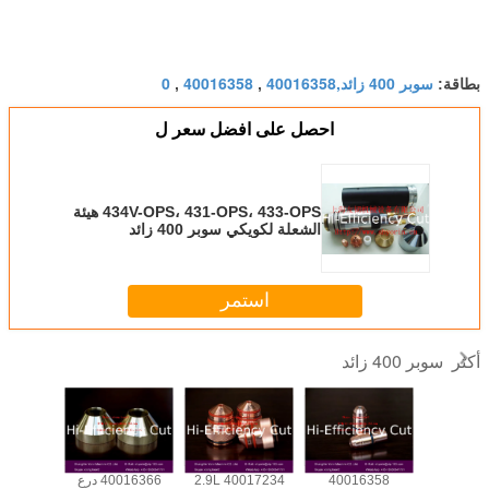
سوبر 400 زائد,40016358
40016358
0
بطاقة:
,
,
احصل على افضل سعر ل
434V-OPS، 431-OPS، 433-OPS هيئة
الشعلة لكويكي سوبر 400 زائد
استمر
سوبر 400 زائد
أكثر
40004567 عباب
40016358
40017234 2.9L
40016366 درع
6365