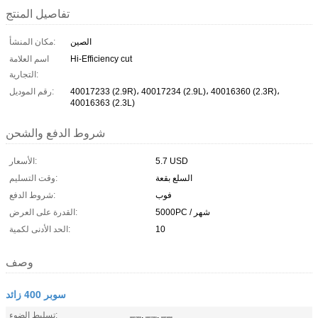
تفاصيل المنتج
الصين
مكان المنشأ:
Hi-Efficiency cut
اسم العلامة
التجارية:
40017233 (2.9R)، 40017234 (2.9L)، 40016360 (2.3R)،
رقم الموديل:
40016363 (2.3L)
شروط الدفع والشحن
5.7 USD
الأسعار:
السلع بقعة
وقت التسليم:
فوب
شروط الدفع:
5000PC / شهر
القدرة على العرض:
10
الحد الأدنى لكمية:
وصف
سوبر 400 زائد
,
,
تسليط الضوء:
40017233
40017234
40016360