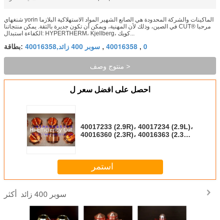
شنغهاي yorin الماكينات والشركة المحدودة هي الصانع الشهير المواد الاستهلاكية البلازما
في الصين، وذلك لأن المهنية، ويمكن أن تكون جديرة بالثقة. يمكن منتجاتنا CUT® مرحبا
الكفاءة استبدال: HYPERTHERM، Kjellberg، كويك...
0
40016358
سوبر 400 زائد,40016358
,
,
بطاقة:
منتوج وصف >
احصل على افضل سعر ل
40017233 (2.9R)، 40017234 (2.9L)،
40016360 (2.3R)، 40016363 (2.3L)
فوهة للكويكي سوبر 400 زائد
استمر
سوبر 400 زائد
أكثر