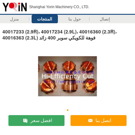
Shanghai Yorin Machinery CO., LTD.
إتصال
حول بنا
المنتجات
منزل
40017233 (2.9R)، 40017234 (2.9L)، 40016360 (2.3R)،
40016363 (2.3L) فوهة للكويكي سوبر 400 زائد
اتصل بنا
افضل سعر