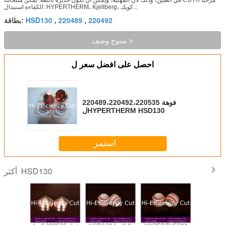
الكفاءة استبدال: HYPERTHERM، Kjellberg، كويك...
HSD130
220489
220492
,
,
بطاقة:
منتوج وصف >
احصل على افضل سعر ل
220489،220492،220535 فوهة
لHYPERTHERM HSD130
استمر
HSD130
أكثر