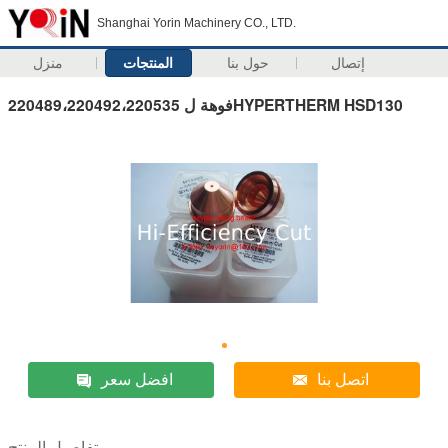
Shanghai Yorin Machinery CO., LTD.
إتصال
حول بنا
المنتجات
منزل
220489،220492،220535 فوهة لHYPERTHERM HSD130
اتصل بنا
افضل سعر
تفاصيل المنتج