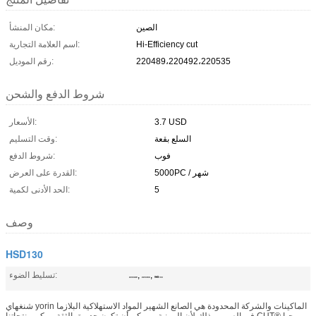
الصين
مكان المنشأ:
Hi-Efficiency cut
اسم العلامة التجارية:
220489،220492،220535
رقم الموديل:
شروط الدفع والشحن
3.7 USD
الأسعار:
السلع بقعة
وقت التسليم:
فوب
شروط الدفع:
5000PC / شهر
القدرة على العرض:
5
الحد الأدنى لكمية:
وصف
HSD130
,
,
تسليط الضوء:
220489
220492
HSD130
شنغهاي yorin الماكينات والشركة المحدودة هي الصانع الشهير المواد الاستهلاكية البلازما
في الصين، وذلك لأن المهنية، ويمكن أن تكون جديرة بالثقة. يمكن منتجاتنا CUT® مرحبا