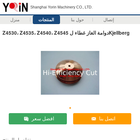
Shanghai Yorin Machinery CO., LTD.
إتصال
حول بنا
المنتجات
منزل
Z4530، Z4535، Z4540، Z4545 دوامة الغاز غطاء لKjellberg
اتصل بنا
افضل سعر
تفاصيل المنتج