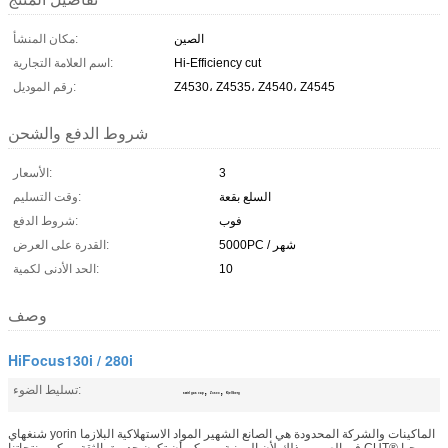
الصين
مكان المنشأ:
Hi-Efficiency cut
اسم العلامة التجارية:
Z4530، Z4535، Z4540، Z4545
رقم الموديل:
شروط الدفع والشحن
3
الأسعار:
السلع بقعة
وقت التسليم:
فوب
شروط الدفع:
5000PC / شهر
القدرة على العرض:
10
الحد الأدنى لكمية:
وصف
HiFocus130i / 280i
,
,
تسليط الضوء:
swirl gas cap
Z4530
Kjellberg
شنغهاي yorin الماكينات والشركة المحدودة هي الصانع الشهير المواد الاستهلاكية البلازما
في الصين، وذلك لأن المهنية، ويمكن أن تكون جديرة بالثقة. يمكن منتجاتنا CUT® مرحبا