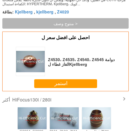
الكفاءة استبدال: HYPERTHERM، Kjellberg، كويك...
Kjellberg
kjellberg
Z4020
,
,
بطاقة:
منتوج وصف >
احصل على افضل سعر ل
Z4530، Z4535، Z4540، Z4545 دوامة
الغاز غطاء لKjellberg
استمر
HiFocus130i / 280i
أكثر