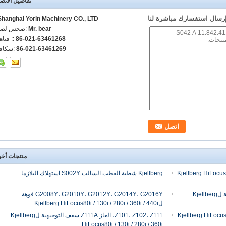
تفاصيل الاتص
رسال استفسارك مباشرة لنا
Shanghai Yorin Machinery CO., LTD.
Mr. bear
اتصل شخص
86-021-63461268
الهاتف :
86-021-63461269
الفاكس
منتجات أخ
وهة لKjellberg HiFocus80i / 130i /
Kjellberg شظية القطب السالب S002Y استهلاك البلازما
G3004، G3008، G3018، G3028 غطاء فوهة لKjellberg
G2008Y، G2010Y، G2012Y، G2014Y، G2016Y فوهة
لKjellberg HiFocus80i / 130i / 280i / 360i / 440i
Z101، Z102، Z111، الغاز Z111A سقف التوجيهية لKjellberg
HiFocus80i / 130i / 280i / 360i