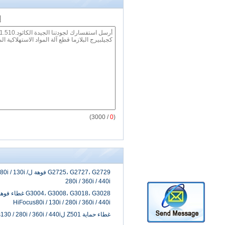
إ
/ 3000)
0
(
G2725، G2727، G2729 ف
280i / 360i / 440i
HiFocus80i / 130i / 280i / 360i / 440i
غطاء حماية Z501 لKjellberg HiFocus130 / 280i / 360i / 440i