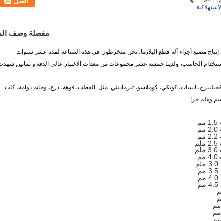
اتصل
لاستهلاكية
مفصلة وصف الم
نتاج مصنع أجزاء آلة قطع البلازما، نحن منخرطون في هذه الصناعة لمدة عشر سنوات-
ع باستخدام الحاسب، ولدينا خمسة عشر مجموعات من معدات الاختبار عالي الدقة و
ثمانين شهدت
، كجيلبيرج، ايساب، كويكي، كوماتسو، ثيرماديني، مثل:
القطب، فوهة، درع، وخاتم دوامة، كاب
سم وهلم جرا.