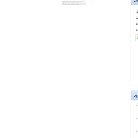
ال
:
:
:
رى