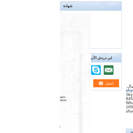
شهادة
ابن دردش الآن
صال:
shy
Sky
Wha