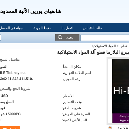
شانغهاي يورين الآلية المحدودة
طلب اقتباس
اتصل بنا
ضبط الجودة
جولة في المعمل
بحث
تفاصيل المنتج:
مكان المنشأ:
الصين
اسم العلامة التجارية:
Hi-Efficiency cut
رقم الموديل:
.11.842.411.510 S042
شروط الدفع والشحن:
الأسعار:
6USD
وقت التسليم:
السلع بقعة
شروط الدفع:
فوب
القدرة على العرض:
5000PC / شهر
الحد الأدنى لكمية:
10
 كبيرة :