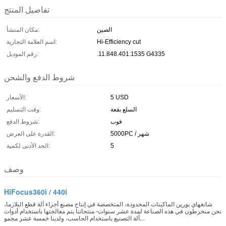
تفاصيل المنتج
الصين
مكان المنشأ:
Hi-Efficiency cut
اسم العلامة التجارية:
.11.848.401.1535 G4335
رقم الموديل:
شروط الدفع والشحن
5 USD
الأسعار:
السلع بقعة
وقت التسليم:
فوب
شروط الدفع:
5000PC / شهر
القدرة على العرض:
5
الحد الأدنى لكمية:
وصف
HiFocus360i / 440i
شانغهاي يورين الماكينات المحدودة، المتخصصة في إنتاج مصنع أجزاء آلة قطع البلازما،
نحن منخرطون في هذه الصناعة لمدة عشر سنوات- منتجاتنا يتم معالجتها باستخدام أدوات
آلة التصنيع باستخدام الحاسب، ولدينا خمسة عشر مجمو...