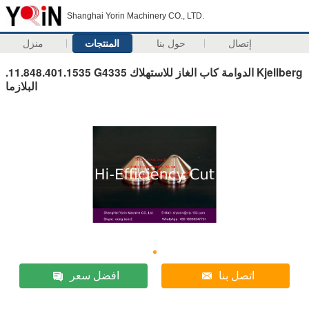
Shanghai Yorin Machinery CO., LTD.
إتصال
حول بنا
المنتجات
منزل
.11.848.401.1535 G4335 الدوامة كاب الغاز للاستهلاك Kjellberg
البلازما
اتصل بنا
افضل سعر