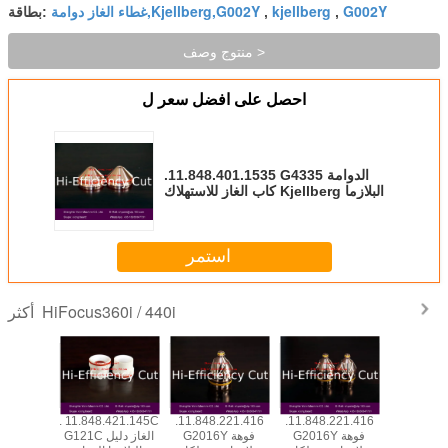
G002Y
kjellberg
غطاء الغاز دوامة,Kjellberg,G002Y
,
,
بطاقة:
منتوج وصف >
احصل على افضل سعر ل
.11.848.401.1535 G4335 الدوامة
كاب الغاز للاستهلاك Kjellberg البلازما
استمر
HiFocus360i / 440i
أكثر
.421.149C
. 11.848.421.145C
.11.848.221.416
.11.848.221.416
.11.848.4
G121 الغاز دليل
G2016Y فوهة
G2016Y فوهة
G121C الغاز دليل