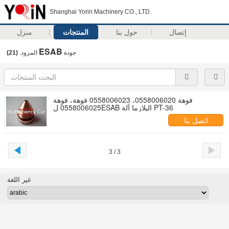
Shanghai Yorin Machinery CO., LTD.
إتصال
حول بنا
المنتجات
منزل
ESAB
جودة
المزود.
(21)
فوهة 0558006020، 0558006023 فوهة، فوهة
0558006025 لESAB البلازما آلة PT-36
اتصل بنا
3 / 3
غير اللغة