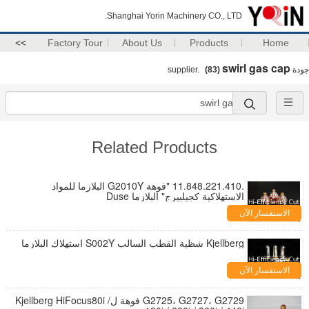
Shanghai Yorin Machinery CO., LTD.
>>
Factory Tour
About Us
Products
Home
swirl gas cap
جودة
supplier.
(83)
Related Products
.11.848.221.410 "فوهة G2010Y البلازما للمواد
الاستهلاكية كجيلبيرج" البلازما Duse
الاستفسار الآن
Kjellberg شظية القطب السالب S002Y استهلاك البلازما
الاستفسار الآن
G2725، G2727، G2729 فوهة لKjellberg HiFocus80i /