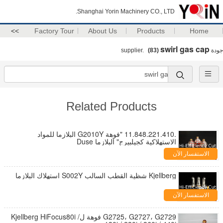
Shanghai Yorin Machinery CO., LTD.
>>
Factory Tour
About Us
Products
Home
swirl gas cap
جودة
supplier.
(83)
Related Products
.11.848.221.410 "فوهة G2010Y البلازما للمواد
الاستهلاكية كجيلبيرج" البلازما Duse
الاستفسار الآن
Kjellberg شظية القطب السالب S002Y استهلاك البلازما
الاستفسار الآن
G2725، G2727، G2729 فوهة لKjellberg HiFocus80i /