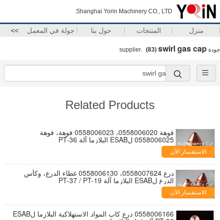
Shanghai Yorin Machinery CO., LTD.
منزل
المنتجات
حول بنا
جولة في المعمل
>>
swirl gas cap
جودة
supplier.
(83)
Related Products
فوهة 0558006020، 0558006023 فوهة، فوهة
0558006025 لESAB البلازما آلة PT-36
الاستفسار الآن
درع 0558007624، 0558006130 غطاء الدرع، وكأس
الدرع لESAB البلازما آلة PT-37 / PT-19
الاستفسار الآن
0558006166 درع كاب المواد الاستهلاكية البلازما لESAB